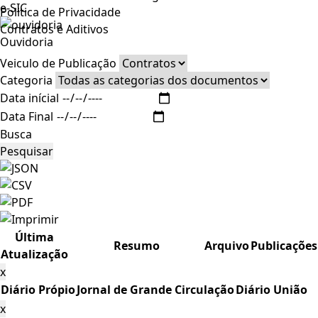
e-SIC
Politica de Privacidade
Contratos e Aditivos
Ouvidoria
Veiculo de Publicação
Categoria
Data inícial
Data Final
Busca
Pesquisar
Última
Resumo
Arquivo
Publicações
Atualização
x
Diário Própio
Jornal de Grande Circulação
Diário União
x