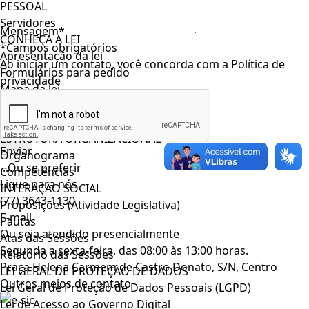
PESSOAL
Servidores
Mensagem*
CONHEÇA A LEI
*Campos obrigatórios
Apresentação da lei
Ao iniciar um contato, você concorda com a
Política de
Formulários para pedido
privacidade
Mapa da lei
Cartilha
Decreto Municipal
ESTRUTURA ORGANIZACIONAL
Organograma
...Ou se preferir
Competências
Ligue para nós
INTERAÇÃO SOCIAL
(77) 3643-1130
Proposições (Atividade Legislativa)
E-mail
Pautas
Ou seja atendido presencialmente
Atas das Sessões
Segunda a sexta-feira, das 08:00 às 13:00 horas.
Relatório das Sessões
Praça Helena Carmem de Castro Donato, S/N, Centro
LEI GERAL DE PROTEÇÃO DE DADOS
Outros meios de contato
Lei Geral de Proteção de Dados Pessoais (LGPD)
Lei de Acesso ao Governo Digital