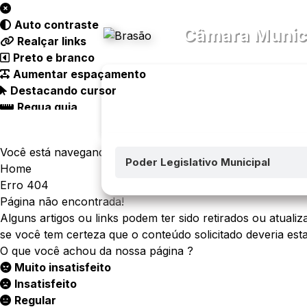
Acessibilidade
Ajud
Auto contraste
Câmara Munici
Realçar links
Preto e branco
Aumentar espaçamento
Destacando cursor
Regua guia
Transparên
Menu
Você está navegando em:
Poder Legislativo Municipal
Home
Erro 404
Página não encontrada!
Alguns artigos ou links podem ter sido retirados ou atualiz
se você tem certeza que o conteúdo solicitado deveria esta
O que você achou da nossa página ?
Muito insatisfeito
Insatisfeito
Regular