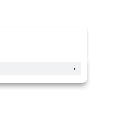
Ouvidoria
e-SIC
▼