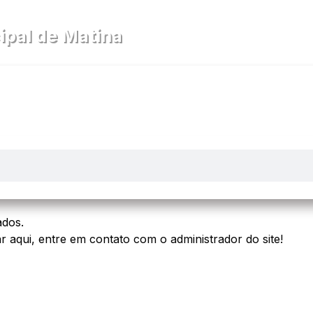
a
pal de Matina
cia
Diário Oficial
Legislativo
ados.
r aqui, entre em contato com o administrador do site!