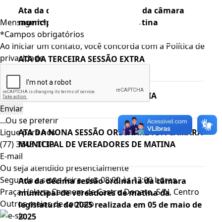
Ata da quinta sessão ordinária da câmara
Mensagem*
municipal de vereadores de matina
*Campos obrigatórios
Ao iniciar um contato, você concorda com a
Política de
privacidade
ATA DA TERCEIRA SESSÃO EXTRA
ATA DA OITAVA SESSÃO ORDINARIA
...Ou se preferir
Ligue para nós
ATA DA NONA SESSÃO ORDINÁRIA DA CÂMARA
(77) 3643-1130
MUNICIPAL DE VEREADORES DE MATINA
E-mail
Ou seja atendido presencialmente
Segunda a sexta-feira, das 08:00 às 13:00 horas.
Ata da décima sessão ordinária da câmara
Praça Helena Carmem de Castro Donato, S/N, Centro
municipal de vereadores de matina da
Outros meios de contato
legislatura de 2025 realizada em 05 de maio de
2025