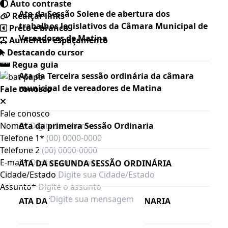
Auto contraste
Ata da Sessão Solene de abertura dos
Realçar links
trabalhos legislativos da Câmara Municipal de
Preto e branco
Vereadores de Matina
Aumentar espaçamento
Destacando cursor
Regua guia
Ata da Terceira sessão ordinária da câmara
municipal de vereadores de Matina
Fale conosco
Fale conosco
Nome*
Ata da primeira Sessão Ordinaria
Telefone 1*
Telefone 2
E-mail*
ATA DA SEGUNDA SESSÃO ORDINÁRIA
Cidade/Estado
Assunto*
ATA DA TERCEIRA SESSÃO ORDINARIA