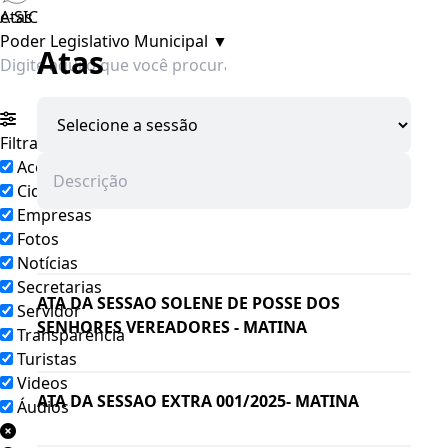
e-SIC
Atas
Poder Legislativo Municipal
▼
Atas
Filtrar por todos
Acesso à Informação
Cidadão
Empresas
Pesquisar
Fotos
Notícias
Secretarias
ATA DA SESSAO SOLENE DE POSSE DOS
Servidor
SENHORES VEREADORES - MATINA
Transparência
Turistas
Videos
ATA DA SESSAO EXTRA 001/2025- MATINA
Áudios